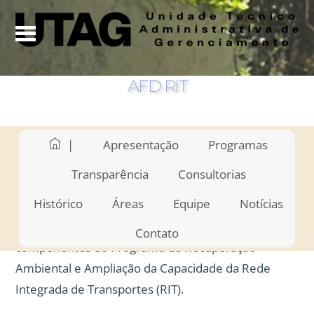
AFD RIT
|
Apresentação
Programas
Com recursos decorrentes da linha de
Transparência
Consultorias
financiamento contratada junto à Agência Francesa
Histórico
Áreas
Equipe
Notícias
de Desenvolvimento (AFD), a PMC obteve 50% do
valor previsto para a implementação dos
Contato
componentes do Programa de Recuperação
Ambiental e Ampliação da Capacidade da Rede
Integrada de Transportes (RIT).