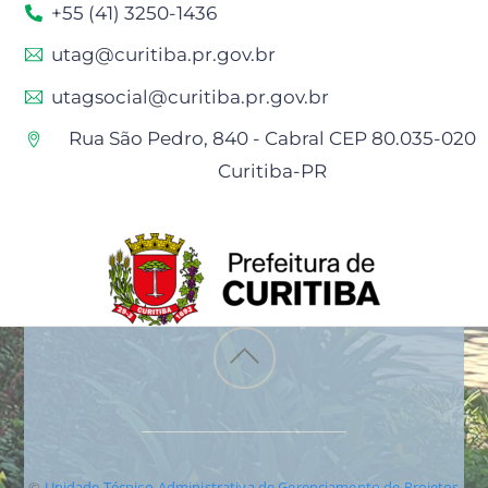
+55 (41) 3250-1436
utag@curitiba.pr.gov.br
utagsocial@curitiba.pr.gov.br
Rua São Pedro, 840 - Cabral CEP 80.035-020
Curitiba-PR
Back
to
top
©
Unidade Técnico-Administrativa de Gerenciamento de Projetos