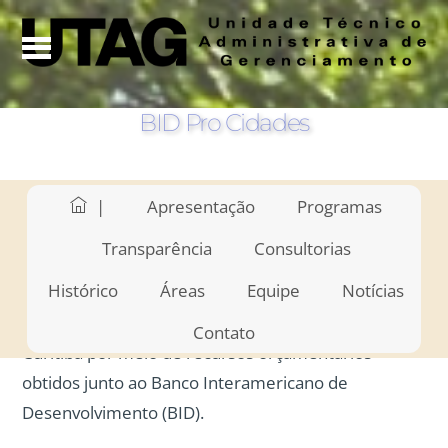
BID Pro Cidades
|
Apresentação
Programas
O Programa Integrado de Desenvolvimento Social
Transparência
Consultorias
Urbano do Município de Curitiba – BID PRÓ-
Histórico
Áreas
Equipe
Notícias
CIDADES contempla intervenções de infraestrutura
social e urbana, em realização pela Prefeitura de
Contato
Curitiba por meio de recursos orçamentários
obtidos junto ao Banco Interamericano de
Desenvolvimento (BID).